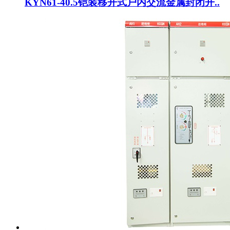
KYN61-40.5铠装移开式户内交流金属封闭开..