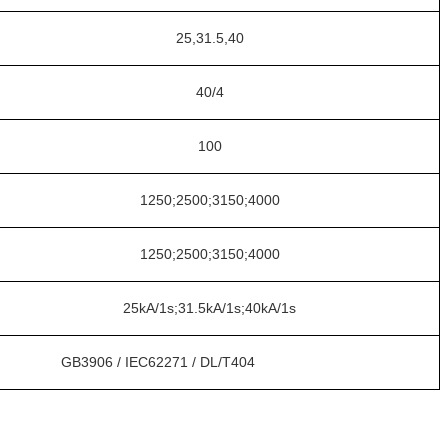
25,31.5,40
40/4
100
1250;2500;3150;4000
1250;2500;3150;4000
25kA/1s;31.5kA/1s;40kA/1s
GB3906 / IEC62271 / DL/T404