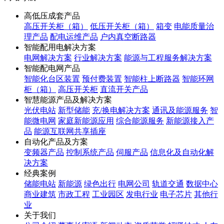
高低压成套产品
高压开关柜（箱）
低压开关柜（箱）
箱变
电能质量治
理产品
配电运维产品
户内真空断路器
智能配用电解决方案
电网解决方案
行业解决方案
能源与工程服务解决方案
智能配电网产品
智能化台区装置
预付费装置
智能柱上断路器
智能环网
柜（箱）
高压开关柜
直流开关产品
智慧能源产品及解决方案
光伏电站
新型储能
充/换电解决方案
通讯及能源服务
智
能微电网
家庭新能源应用
综合能源服务
新能源接入产
品
能源互联网共享插座
自动化产品及方案
变频器产品
控制系统产品
伺服产品
信息化及自动化解
决方案
经典案例
储能电站
新能源
绿色出行
电网公司
轨道交通
数据中心
商业建筑
市政工程
工业园区
发电行业
电子芯片
其他行
业
关于我们