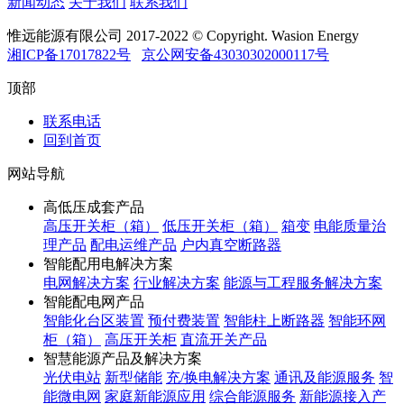
新闻动态
关于我们
联系我们
惟远能源有限公司 2017-2022 © Copyright. Wasion Energy
湘ICP备17017822号
京公网安备43030302000117号
顶部
联系电话
回到首页
网站导航
高低压成套产品
高压开关柜（箱）
低压开关柜（箱）
箱变
电能质量治
理产品
配电运维产品
户内真空断路器
智能配用电解决方案
电网解决方案
行业解决方案
能源与工程服务解决方案
智能配电网产品
智能化台区装置
预付费装置
智能柱上断路器
智能环网
柜（箱）
高压开关柜
直流开关产品
智慧能源产品及解决方案
光伏电站
新型储能
充/换电解决方案
通讯及能源服务
智
能微电网
家庭新能源应用
综合能源服务
新能源接入产